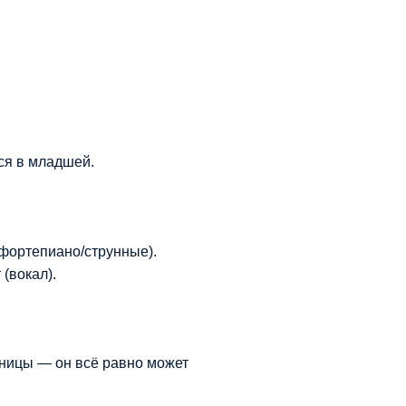
ся в младшей.
 (фортепиано/струнные).
 (вокал).
раницы — он всё равно может