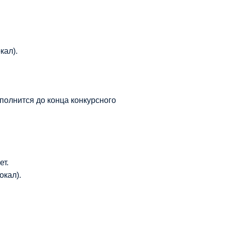
кал).
сполнится до конца конкурсного
ет.
окал).